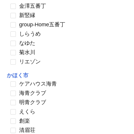
金澤五番丁
新竪縁
group-Home五番丁
しらうめ
なゆた
菊水川
リエゾン
かほく市
ケアハウス海青
海青クラブ
明青クラブ
えくら
創楽
清眉荘