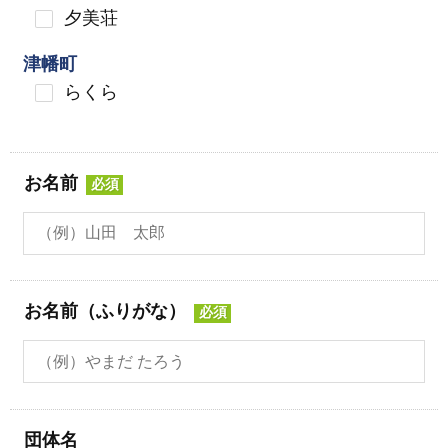
夕美荘
津幡町
らくら
お名前
必須
お名前（ふりがな）
必須
団体名