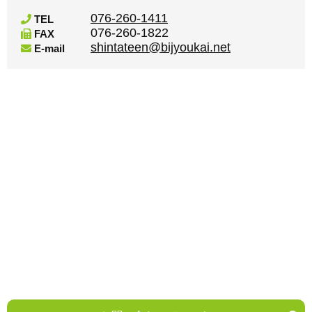
076-260-1411
TEL
076-260-1822
FAX
shintateen@bijyoukai.net
E-mail