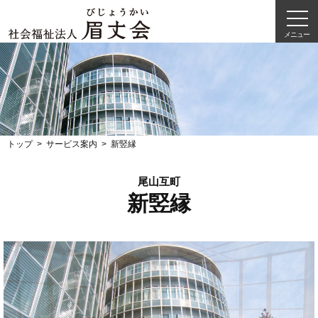
メニュー
トップ
サービス案内
新竪縁
尾山互町
新竪縁