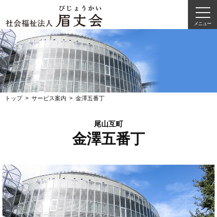
メニュー
トップ
サービス案内
金澤五番丁
尾山互町
金澤五番丁