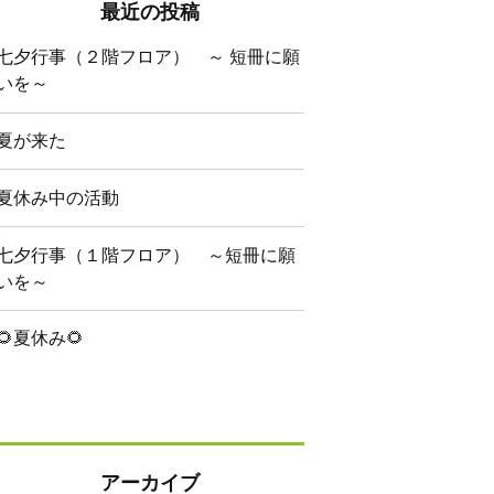
最近の投稿
七夕行事（２階フロア） ～ 短冊に願
いを～
夏が来た
夏休み中の活動
七夕行事（１階フロア） ～短冊に願
いを～
🌻夏休み🌻
アーカイブ