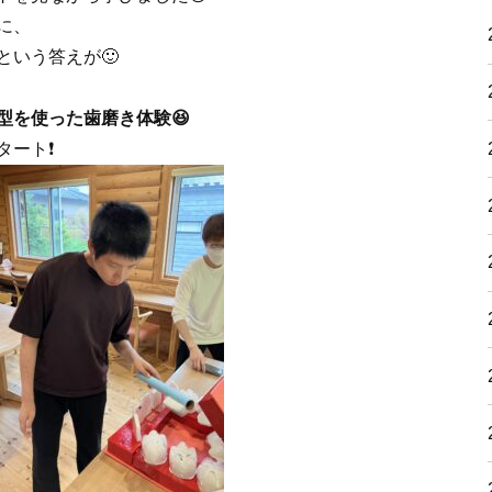
に、
という答えが🙂
型を使った歯磨き体験😆
タート❗