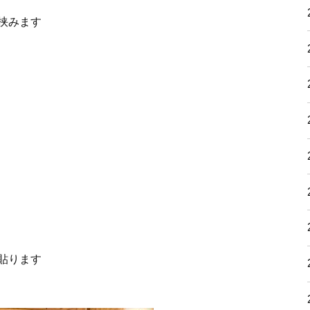
挟みます
貼ります