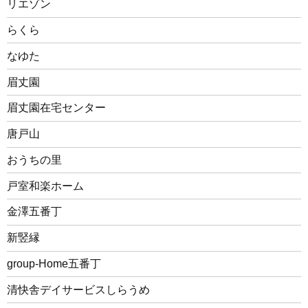
リエゾン
らくら
なゆた
眉丈園
眉丈園在宅センター
唐戸山
おうちの里
戸室和楽ホーム
金澤五番丁
新竪縁
group-Home五番丁
清快舎デイサービスしらうめ