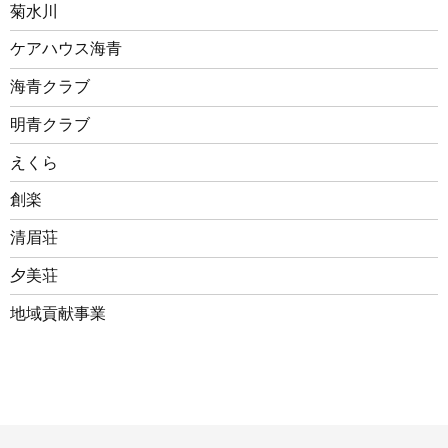
菊水川
ケアハウス海青
海青クラブ
明青クラブ
えくら
創楽
清眉荘
夕美荘
地域貢献事業