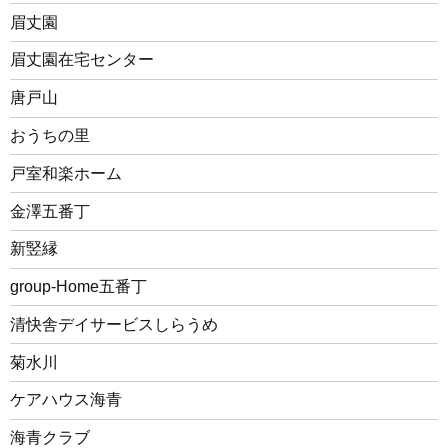
眉丈園
眉丈園在宅センター
唐戸山
おうちの里
戸室和楽ホーム
金澤五番丁
新竪縁
group-Home五番丁
清快舎デイサービスしらうめ
菊水川
ケアハウス海青
海青クラブ