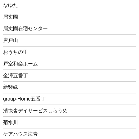
なゆた
眉丈園
眉丈園在宅センター
唐戸山
おうちの里
戸室和楽ホーム
金澤五番丁
新竪縁
group-Home五番丁
清快舎デイサービスしらうめ
菊水川
ケアハウス海青