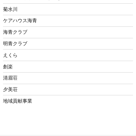
菊水川
ケアハウス海青
海青クラブ
明青クラブ
えくら
創楽
清眉荘
夕美荘
地域貢献事業