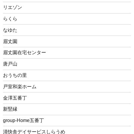
リエゾン
らくら
なゆた
眉丈園
眉丈園在宅センター
唐戸山
おうちの里
戸室和楽ホーム
金澤五番丁
新竪縁
group-Home五番丁
清快舎デイサービスしらうめ