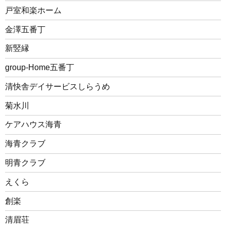
戸室和楽ホーム
金澤五番丁
新竪縁
group-Home五番丁
清快舎デイサービスしらうめ
菊水川
ケアハウス海青
海青クラブ
明青クラブ
えくら
創楽
清眉荘